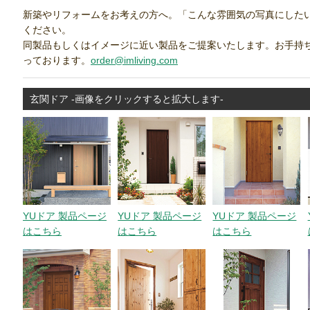
新築やリフォームをお考えの方へ。「こんな雰囲気の写真にした
ください。
同製品もしくはイメージに近い製品をご提案いたします。お手持
っております。
order@imliving.com
玄関ドア -画像をクリックすると拡大します-
YUドア 製品ページ
YUドア 製品ページ
YUドア 製品ページ
はこちら
はこちら
はこちら