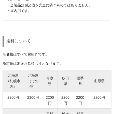
・当製品は感染症を完全に防ぐものではありません。
・屋内用です。
送料について
※価格はすべて税抜きです。
※離島は別途お見積もりとなります。
北海道
北海道
青森
秋田
岩手
（札幌市
（その
山形県
県
県
県
内）
他）
2300円
2300円
2200
2200
2200
2200円
円
円
円
茨城
栃木
群馬