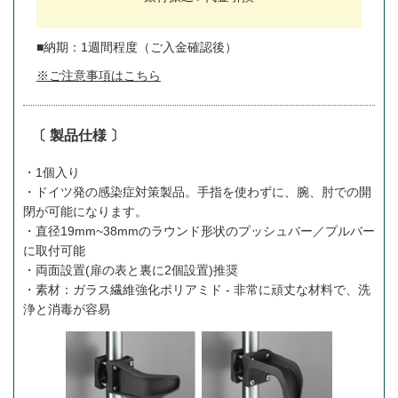
■納期：1週間程度（ご入金確認後）
※ご注意事項はこちら
〔 製品仕様 〕
・1個入り
・ドイツ発の感染症対策製品。手指を使わずに、腕、肘での開
閉が可能になります。
・直径19mm~38mmのラウンド形状のプッシュバー／プルバー
に取付可能
・両面設置(扉の表と裏に2個設置)推奨
・素材：ガラス繊維強化ポリアミド - 非常に頑丈な材料で、洗
浄と消毒が容易